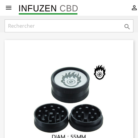


